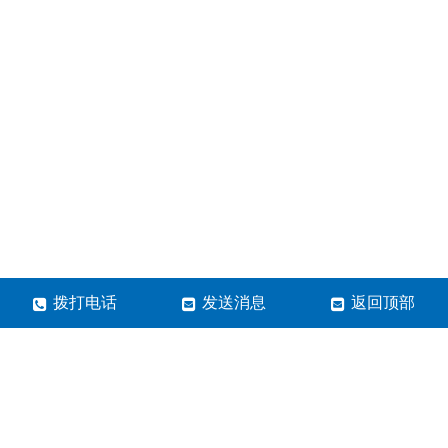
拨打电话
发送消息
返回顶部
河南高景电子科技有限公司
地址：河南省郑州市金水区博颂路38号5号楼1单元7层20
号
郑东分公司：绿地云峰B座1522